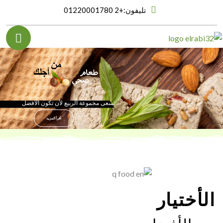
تليفون:
+2 01220001780
تسعى مجموعة الربيع لأن تكون الأفضل
أقرأ المزيد
الأختيار